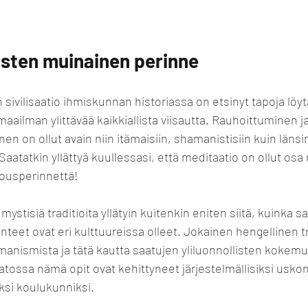
sten muinainen perinne
sivilisaatio ihmiskunnan historiassa on etsinyt tapoja löyt
aailman ylittävää kaikkiallista viisautta. Rauhoittuminen j
n on ollut avain niin itämaisiin, shamanistisiin kuin länsi
. Saatatkin yllättyä kuullessasi, että meditaatio on ollut osa
ukousperinnettä!
 mystisiä traditioita yllätyin kuitenkin eniten siitä, kuinka s
nteet ovat eri kulttuureissa olleet. Jokainen hengellinen tr
manismista ja tätä kautta saatujen yliluonnollisten kokem
tossa nämä opit ovat kehittyneet järjestelmällisiksi uskon
iksi koulukunniksi.