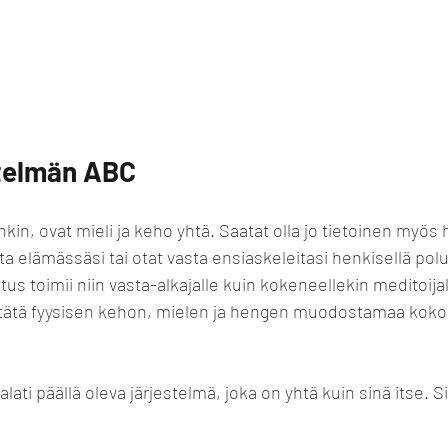
telmän ABC
kin, ovat mieli ja keho yhtä. Saatat olla jo tietoinen myös 
 elämässäsi tai otat vasta ensiaskeleitasi henkisellä polull
us toimii niin vasta-alkajalle kuin kokeneellekin meditoijal
 tätä fyysisen kehon, mielen ja hengen muodostamaa koko
i päällä oleva järjestelmä, joka on yhtä kuin sinä itse. Sin