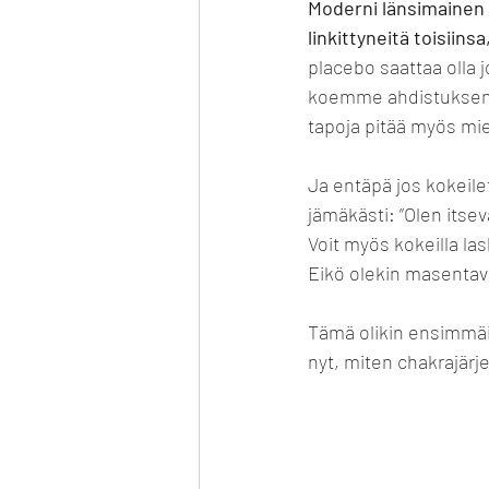
Moderni länsimainen 
linkittyneitä toisiin
placebo saattaa olla 
koemme ahdistuksen fy
tapoja pitää myös m
Ja entäpä jos kokeilet
jämäkästi: ”Olen its
Voit myös kokeilla lask
Eikö olekin masenta
Tämä olikin ensimmäi
nyt, miten chakrajärj