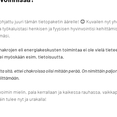
ohjattu juuri tämän tietopaketin äärelle! 😊 Kuvailen nyt y
 työkaluistasi henkisen ja fyysisen hyvinvointisi kehittämi
mäsi.
akrojen eli energiakeskusten toimintaa ei ole vielä tieteel
ei myöskään esim. tietoisuutta.
a sitä, ettei chakroissa olisi mitään perää. On nimittäin paljon 
elittämään. 
avoimin mielin, pala kerrallaan ja kaikessa rauhassa, vaik
in tulee nyt ja urakalla!