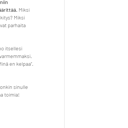
niin 
ärittää.
 Miksi 
itys? Miksi 
vat parhaita 
o itsellesi 
u varmemmaksi. 
Minä en kelpaa”. 
nkin sinulle 
a toimia!