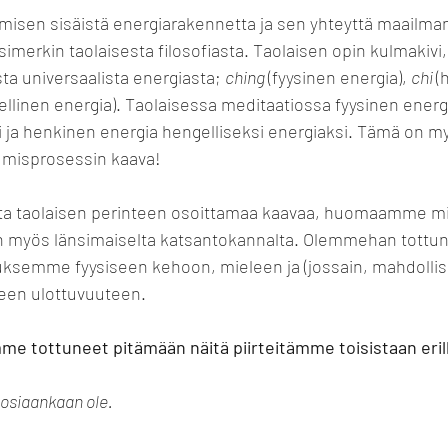
sen sisäistä energiarakennetta ja sen yhteyttä maailma
erkin taolaisesta filosofiasta. Taolaisen opin kulmakivi,
a universaalista energiasta; 
ching 
(fyysinen energia), 
chi 
(
ellinen energia). Taolaisessa meditaatiossa fyysinen energi
i ja henkinen energia hengelliseksi energiaksi. Tämä on m
umisprosessin kaava!
a taolaisen perinteen osoittamaa kaavaa, huomaamme mi
 myös länsimaiselta katsantokannalta. Olemmehan tottun
ksemme fyysiseen kehoon, mieleen ja (jossain, mahdollise
seen ulottuvuuteen.
me tottuneet pitämään näitä piirteitämme toisistaan erill
 tosiaankaan ole. 