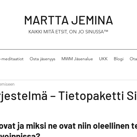
MARTTA JEMINA
KAIKKI MITÄ ETSIT, ON JO SINUSSA™
-meditaatiot
Osta jäsenyys
MWM Jäsenalue
UKK
Blogi
Ota
kemiseen
jestelmä – Tietopaketti Si
vat ja miksi ne ovat niin oleellinen te
nvoinnissa?