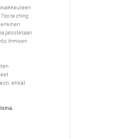
nkaikkeuteen 
 
Tao te ching 
henkinen 
a jalostetaan 
yös ihmisen 
ten 
eet 
sti, ehkä) 
isinä.