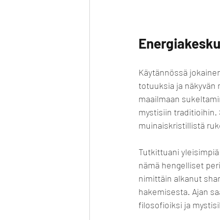
Energiakesku
Käytännössä jokainen 
totuuksia ja näkyvän m
maailmaan sukeltamine
mystisiin traditioihin
muinaiskristillistä r
Tutkittuani yleisimpiä
nämä hengelliset peri
nimittäin alkanut sha
hakemisesta. Ajan saa
filosofioiksi ja mystis