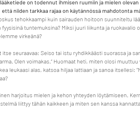
lääketiede on todennut ihmisen ruumiin ja mielen olevan 
sa, että niiden tarkkaa rajaa on käytännössä mahdotonta mä
joskus tehokkaampi kuin sairauden hoitoon suunniteltu lääk
ysisinä tuntemuksina? Miksi juuri liikunta ja ruokavalio o
ielemme virkeänä?
 itse seuraavaa: Seiso tai istu ryhdikkäästi suorassa ja san
evarma. Olen voimakas.” Huomaat heti, miten olosi muuttu
ea leukaasi alas, katsoa hiljaa lattiaan ja sanoa itsellesi: ”
vaa?
nen harjoitus mielen ja kehon yhteyden löytämiseen. Kerro
estelmä liittyy tähän kaikkeen ja miten sen kanssa kannatta