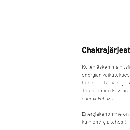
Chakrajärjes
Kuten äsken mainitsin
energian vaikutuksesta
huoleen. Tämä ohjeist
Tästä lähtien kuvaan
energiakehoksi.
Energiakehomme on alat
kuin energiakehosi!