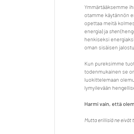
Ymmärtääksemme ihmi
otamme käytännön esim
opettaa meitä kolmest
energia) ja 
shen 
(heng
henkiseksi energiaks
oman sisäisen jalost
Kun pureksimme tuot
todenmukainen se on
luokittelemaan olemu
lymyilevään hengelli
Harmi vain, että olem
Mutta erillisiä ne eivät