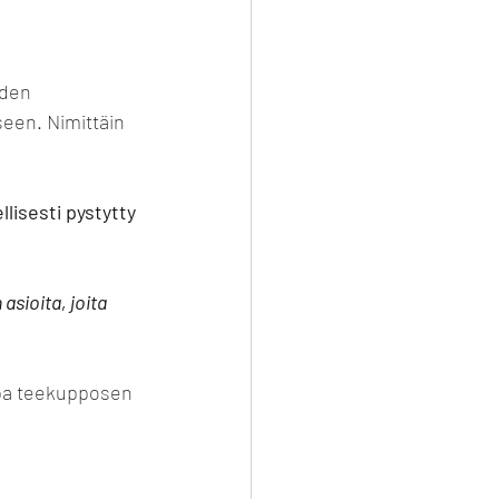
hden 
seen. Nimittäin 
lisesti pystytty 
asioita, joita 
kapa teekupposen 