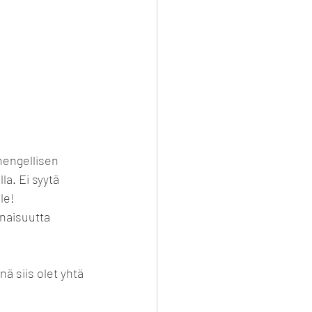
hengellisen 
a. Ei syytä 
le!
naisuutta 
ä siis olet yhtä 