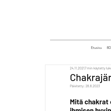
Etusivu
8D
24.11.2021
7 min käytetty lu
Chakrajär
Päivitetty:
28.8.2023
Mitä chakrat o
ihmisen hyvi