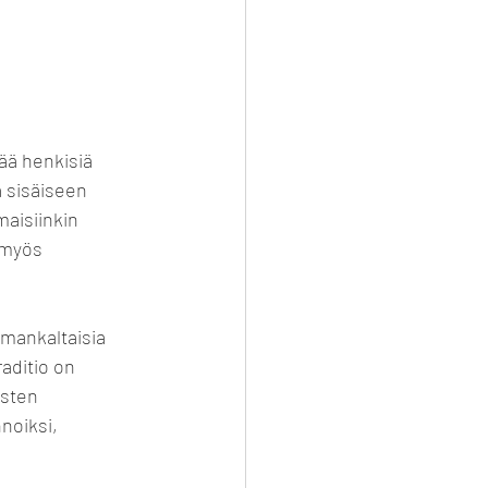
ää henkisiä 
a sisäiseen 
maisiinkin 
 myös 
amankaltaisia 
aditio on 
usten 
noiksi, 