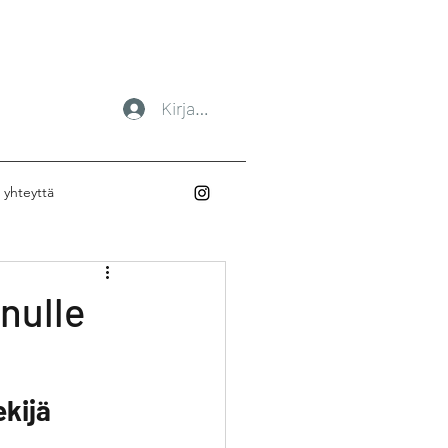
Kirjaudu
 yhteyttä
nulle
kijä 