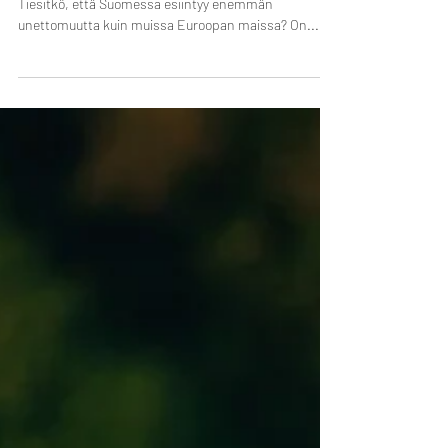
Auttaako meditaatio todella nukahtamaan paremmin?
Tiesitkö, että Suomessa esiintyy enemmän
unettomuutta kuin muissa Euroopan maissa? On...