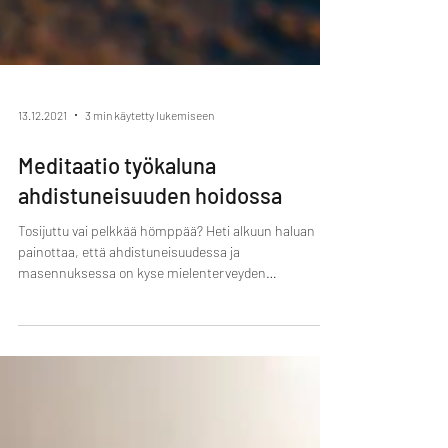
13.12.2021
3 min käytetty lukemiseen
Meditaatio työkaluna
ahdistuneisuuden hoidossa
Tosijuttu vai pelkkää hömppää? Heti alkuun haluan
painottaa, että ahdistuneisuudessa ja
masennuksessa on kyse mielenterveyden
häiriöistä,...